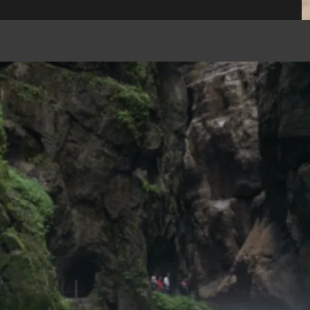
enn alle Systeme des Körp
ordnet sind, herrscht Gesun
Andrew Taylor Still