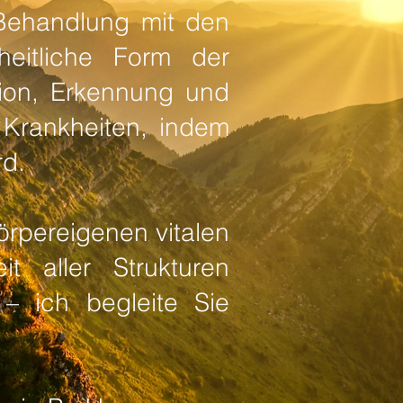
 Behandlung mit den
heitliche Form der
tion, Erkennung und
Krankheiten, indem
rd.
 körpereigenen vitalen
t aller Strukturen
– ich begleite Sie