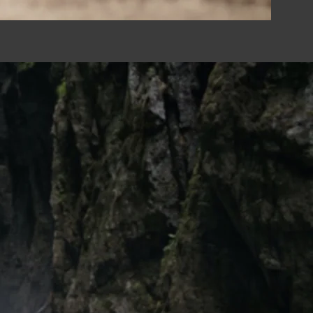
ers
dheit."