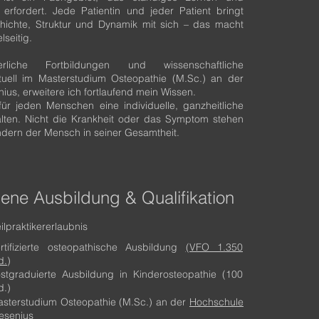
 erfordert. Jede Patientin und jeder Patient bringt
hichte, Struktur und Dynamik mit sich – das macht
lseitig.
erliche Fortbildungen und wissenschaftliche
ktuell im Masterstudium Osteopathie (M.Sc.) an der
us, erweitere ich fortlaufend mein Wissen.
 für jeden Menschen eine individuelle, ganzheitliche
alten. Nicht die Krankheit oder das Symptom stehen
ondern der Mensch in seiner Gesamtheit.
ne Ausbildung & Qualifikation
ilpraktikererlaubnis
rtifizierte osteopathische Ausbildung
(VFO 1.350
d.
)
stgraduierte Ausbildung in Kinderosteopathie (100
d.)
sterstudium Osteopathie (M.Sc.) an der
Hochschule
esenius