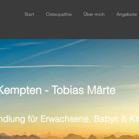
Start
Osteopathie
Über mich
Angebote
Kempten - Tobias Märte
ndlung für Erwachsene, Babys & Ki