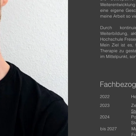
Weiterentwicklung
eine eigene Gesc
meine Arbeit so vie
Durch kontinui
Weiterbildung, a
Hochschule Freseni
Mein Ziel ist es,
Therapie zu gest
im Mittelpunkt, s
Fachbezoge
2022
He
2023
Ze
St
2024
Po
St
bis 2027
Ma
Fr