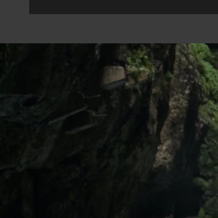
"W
wohlge