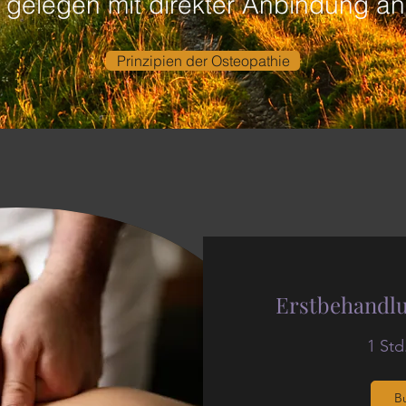
al gelegen mit direkter Anbindung a
Prinzipien der Osteopathie
Erstbehandl
1 Std
B