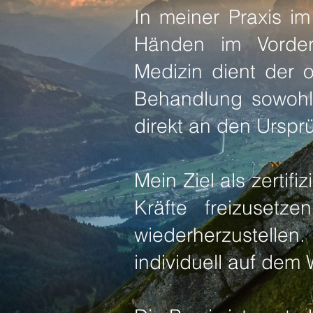
In meiner Praxis i
Händen im Vorderg
Medizin dient der 
Behandlung sowohl
direkt an den Urspr
Mein Ziel als zertifi
Kräfte freizusetz
wiederherzustelle
individuell auf de