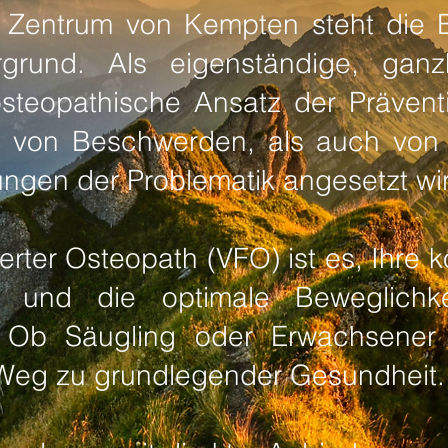
m Zentrum von Kempten steht die
rund. Als eigenständige, ganz
osteopathische Ansatz der Präven
 von Beschwerden, als auch von 
üngen der Problematik angesetzt wi
zierter Osteopath (VFO) ist es, Ihre
en und die optimale Beweglichkei
n. Ob Säugling oder Erwachsener 
m Weg zu grundlegender Gesundheit.